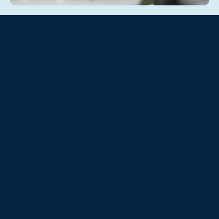
Digitalización – gestión
documental – administración de
archivos – gestión de archivos –
outsourcing de digitalización –
equipos de digitalización –
digitalización de documentos
precios – empresas de
digitalización – servicio de
digitalización de documentos –
sistema de digitalización –
digitalización Manizales- PINAR
– PINAR MANIZALES – Plan