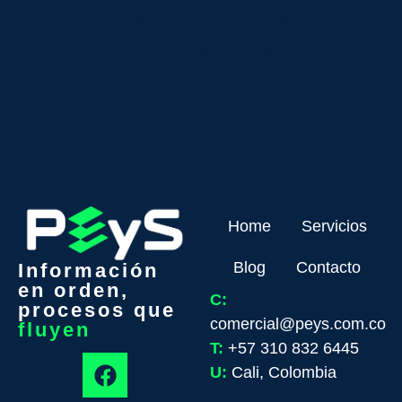
Instutucional de
archivo
Manizales
Home
Servicios
Blog
Contacto
Información
en orden,
C:
procesos que
comercial@peys.com.co
fluyen
T:
+57 310 832 6445
U:
Cali, Colombia