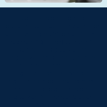
Digitalización – gestión
documental – administración de
archivos – gestión de archivos –
outsourcing de digitalización –
equipos de digitalización –
digitalización de documentos
precios – empresas de
digitalización – servicio de
digitalización de documentos –
sistema de digitalización –
digitalización Dosquebradas –
PINAR – PINAR