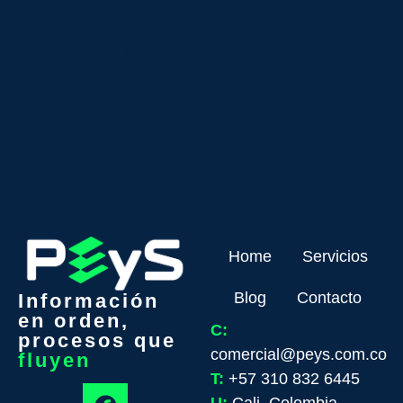
DOSQUEBRADAS – Plan
Instutucional de archivo
Dosquebradas
Home
Servicios
Blog
Contacto
Información
en orden,
C:
procesos que
comercial@peys.com.co
fluyen
T:
+57 310 832 6445
U:
Cali, Colombia